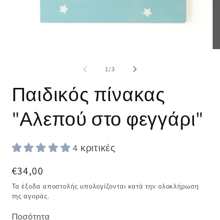
Άνοιγμα
Άν
μέσου
μέ
1
2
από
1
/
3
στο
στ
βοηθητικό
βο
Παιδικός πίνακας
παράθυρο
πα
"Αλεπού στο φεγγάρι"
4 κριτικές
Κανονική
€34,00
τιμή
Τα έξοδα αποστολής υπολογίζονται κατά την ολοκλήρωση
της αγοράς.
Ποσότητα