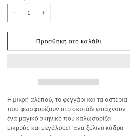
Μείωση
Αύξηση
ποσότητας
ποσότητας
για
για
Παιδικός
Παιδικός
Προσθήκη στο καλάθι
πίνακας
πίνακας
&quot;Αλεπού
&quot;Αλεπού
στο
στο
φεγγάρι&quot;
φεγγάρι&quot;
Η μικρή αλεπού, το φεγγάρι και τα αστέρια
που φωσφορίζουν στο σκοτάδι φτιάχνουν
ένα μαγικό σκηνικό που καλωσορίζει
μικρούς και μεγάλους!
Ένα ξύλινο κάδρο